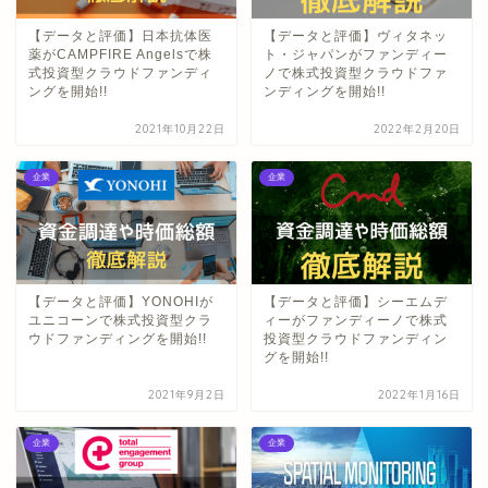
【データと評価】日本抗体医
【データと評価】ヴィタネッ
薬がCAMPFIRE Angelsで株
ト・ジャパンがファンディー
式投資型クラウドファンディ
ノで株式投資型クラウドファ
ングを開始!!
ンディングを開始!!
2021年10月22日
2022年2月20日
企業
企業
【データと評価】YONOHIが
【データと評価】シーエムデ
ユニコーンで株式投資型クラ
ィーがファンディーノで株式
ウドファンディングを開始!!
投資型クラウドファンディン
グを開始!!
2021年9月2日
2022年1月16日
企業
企業