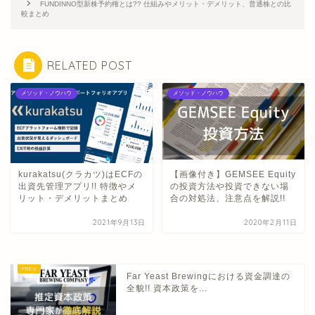
FUNDINNO型新株予約権とは?? 仕組みやメリット・デメリット、普通株との比
較まとめ
RELATED POST
メソッド・ノウハウ
メソッド・ノウハウ
kurakatsu(クラカツ)はECFの
【画像付き】GEMSEE Equity
出資先管理アプリ!! 特徴やメ
の投資方法や投資できない場
リット・デメリットまとめ
合の対処法、注意点を解説!!
2021年9月13日
2020年2月11日
Far Yeast Brewingにおける資金調達の
全貌!! 資本政策を...