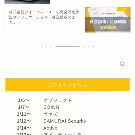
株式会社アイ・エム・ユーの資金調達状
況やバリュエーション、株主構成のま
と...
ECFスケジュール
1/6〜
オブジェクト
1/7〜
SOINN
1/11〜
ヴァズ
1/12〜
SAMURAI Security
1/14〜
Active
1/17〜
アイ・ティー・ティ