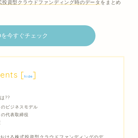
式投資型クラウドファンディング時のデータ
をまとめ
NOを今すぐチェック
ents
[
]
hide
は??
トのビジネスモデル
トの代表取締役
績
おける株式投資型クラウドファンディングのデ