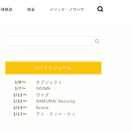
家体験談
税金
メソッド・ノウハウ
ECFスケジュール
1/6〜
オブジェクト
1/7〜
SOINN
1/11〜
ヴァズ
1/12〜
SAMURAI Security
1/14〜
Active
1/17〜
アイ・ティー・ティ