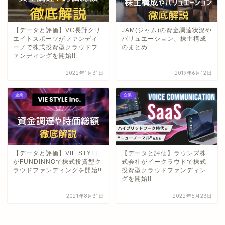
【データと評価】VC長野クリ
JAM(ジャム)の資金調達状況や
エイトスポーツがファンディ
バリュエーション、株主構成
ーノで株式投資型クラウドフ
のまとめ
ァンディングを開始!!
2022年1月31日
2019年6月12日
企業
企業
【データと評価】VIE STYLE
【データと評価】ラウンズ株
がFUNDINNOで株式投資型ク
式会社がイークラウドで株式
ラウドファンディングを開始!!
投資型クラウドファンディン
グを開始!!
2021年8月31日
2022年6月23日