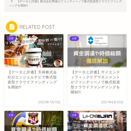
【データと評価】株式会社季縁がファンディーノで株式投資型クラウドファンデ
ィングを開始!!
RELATED POST
企業
企業
【データと評価】天神株式会
【データと評価】サイエンテ
社がエンジェルナビで株式投
ィフィックケアマネジメント
資型クラウドファンディング
がファンディーノで株式投資
を開始!!
型クラウドファンディングを
開始!!
2022年7月11日
2021年6月20日
企業
企業