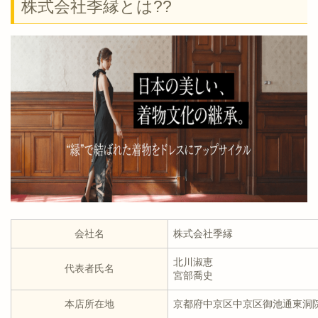
株式会社季縁とは??
会社名
株式会社季縁
北川淑恵
代表者氏名
宮部喬史
本店所在地
京都府中京区中京区御池通東洞院